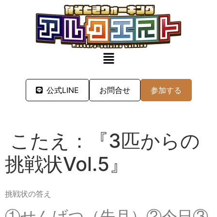
公式LINE
お問合せ
参加する
こたえ：『3匹からの
挑戦状Vol.5』
挑戦状の答え
①せんげつ（先月）②今日③