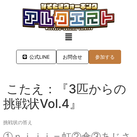
公式LINE
お問合せ
参加する
こたえ：『3匹からの
挑戦状Vol.4』
挑戦状の答え
①ｎｉｊｉ＝虹②傘③あじさ