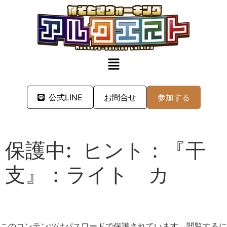
公式LINE
お問合せ
参加する
保護中: ヒント：『干
支』：ライト カ
このコンテンツはパスワードで保護されています。閲覧するに