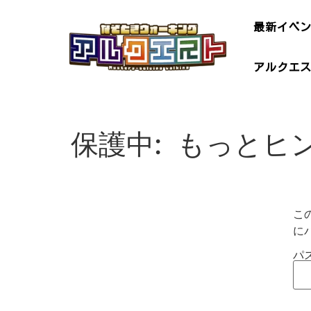
最新イベ
アルクエ
保護中: もっと
こ
に
パ