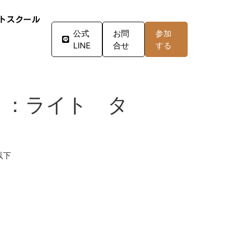
トスクール
公式
お問
参加
LINE
合せ
する
』：ライト タ
以下