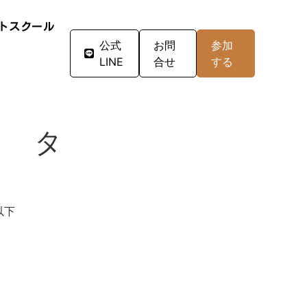
トスクール
公式
お問
参加
LINE
合せ
する
ト タ
以下